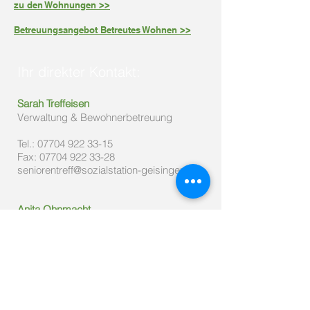
zu den Wohnungen >>
Betreuungsangebot Betreutes Wohnen >>
Ihr direkter Kontakt:
Sarah Treffeisen
Verwaltung & Bewohnerbetreuung
Tel.:
07704 922 33-15
Fax:
07704 922 33-28
seniorentreff@sozialstation-geisingen.de
Anita
Ohnmacht
Verwaltung & Hauswirtschaft
Tel.:
07704 922 33-13
Fax:
07704 922 33-28
ohnmacht@sozialstation-geisingen.de